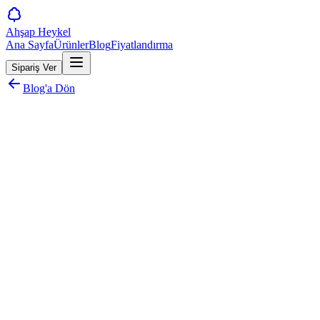
Ahşap Heykel
Ana Sayfa
Ürünler
Blog
Fiyatlandırma
Sipariş Ver
Blog'a Dön
A
Ahşap Heykel Ekibi
İçerik Ekibi